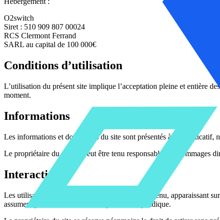
Hébergement :
O2switch
Siret : 510 909 807 00024
RCS Clermont Ferrand
SARL au capital de 100 000€
Conditions d’utilisation
L’utilisation du présent site implique l’acceptation pleine et entière de
moment.
Informations
Les informations et documents du site sont présentés à titre indicatif, 
Le propriétaire du site ne peut être tenu responsable des dommages direc
Interactivité
Les utilisateurs du site peuvent y déposer du contenu, apparaissant su
assument pleinement l’entière responsabilité juridique.