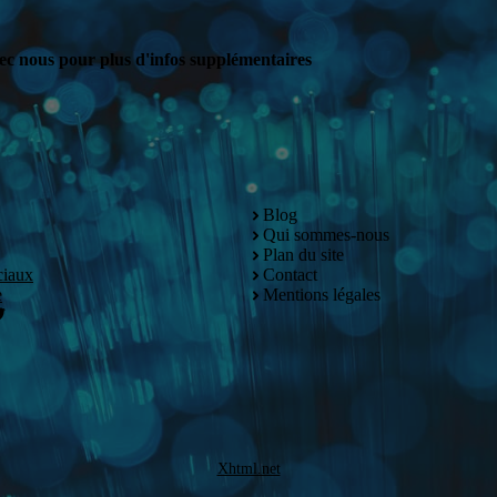
ec nous pour plus d'infos supplémentaires
Blog
Qui sommes-nous
Plan du site
ciaux
Contact
e
Mentions légales
Xhtml.net