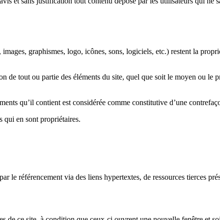
vis et sans justification tout contenu déposé par les utilisateurs qui ne s
, images, graphismes, logo, icônes, sons, logiciels, etc.) restent la propr
n de tout ou partie des éléments du site, quel que soit le moyen ou le proc
ments qu’il contient est considérée comme constitutive d’une contrefaço
s qui en sont propriétaires.
 par le référencement via des liens hypertextes, de ressources tierces pré
ages de ce site, à condition que ceux-ci ouvrent une nouvelle fenêtre et s