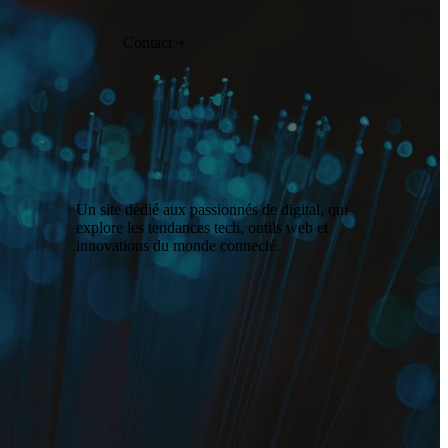
Contact
Un site dédié aux passionnés de digital, qui
explore les tendances tech, outils web et
innovations du monde connecté.