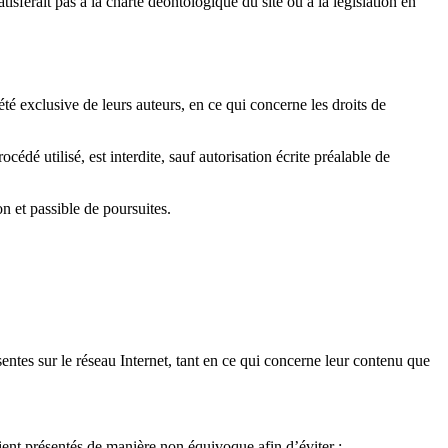
atisferait pas à la charte déontologique du site ou à la législation en
iété exclusive de leurs auteurs, en ce qui concerne les droits de
édé utilisé, est interdite, sauf autorisation écrite préalable de
n et passible de poursuites.
sentes sur le réseau Internet, tant en ce qui concerne leur contenu que
oient présentés de manière non équivoque afin d’éviter :