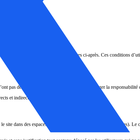
s conditions générales d’utilisation décrites ci-après. Ces conditions d’u
n’ont pas de caractère exhaustif, et ne peuvent engager la responsabilité d
ts et indirects consécutifs à l’accès au site.
r le site dans des espaces dédiés (notamment via les commentaires). Le c