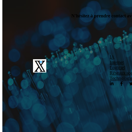
N'hésitez à prendre contact av
IA
Internet
Logiciel
Réseaux so
Technologi