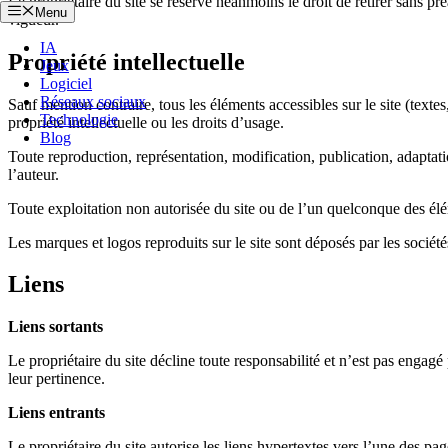
Le propriétaire du site se réserve néanmoins le droit de retirer sans préa
Menu
vigueur.
IA
Propriété intellectuelle
Jeux
Logiciel
Réseaux sociaux
Sauf mention contraire, tous les éléments accessibles sur le site (textes
Technologie
propriété intellectuelle ou les droits d’usage.
Blog
Toute reproduction, représentation, modification, publication, adaptatio
l’auteur.
Toute exploitation non autorisée du site ou de l’un quelconque des élé
Les marques et logos reproduits sur le site sont déposés par les société
Liens
Liens sortants
Le propriétaire du site décline toute responsabilité et n’est pas engagé
leur pertinence.
Liens entrants
Le propriétaire du site autorise les liens hypertextes vers l’une des p