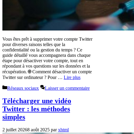
Vous êtes prêt à supprimer votre compte Twitter
pour diverses raisons telles que la
confidentialité ou la gestion du temps ? Ce
guide détaillé vous accompagnera dans chaque
étape pour désactiver votre compte, tout en
répondant à vos questions sur les données et la
récupération. 🌐 Comment désactiver un compte
Twitter sur ordinateur ? Pour …
Lire plus
Catégories
Réseaux sociaux
Laisser un commentaire
Télécharger une vidéo
Twitter : les méthodes
simples
2 juillet 2026
8 août 2025
par
xhtml