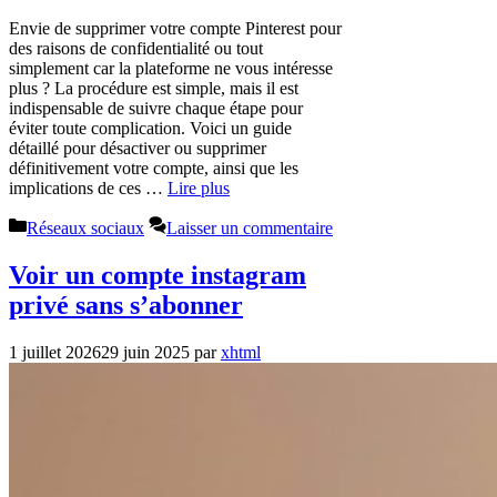
Envie de supprimer votre compte Pinterest pour
des raisons de confidentialité ou tout
simplement car la plateforme ne vous intéresse
plus ? La procédure est simple, mais il est
indispensable de suivre chaque étape pour
éviter toute complication. Voici un guide
détaillé pour désactiver ou supprimer
définitivement votre compte, ainsi que les
implications de ces …
Lire plus
Catégories
Réseaux sociaux
Laisser un commentaire
Voir un compte instagram
privé sans s’abonner
1 juillet 2026
29 juin 2025
par
xhtml