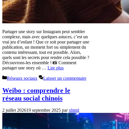
Partager une story sur Instagram peut sembler
complexe, mais avec quelques astuces, c’est un
vrai jeu d’enfant ! Que ce soit pour partager une
publication, un moment fort ou simplement du
contenu intéressant, tout est possible. Alors,
quels sont les secrets pour rendre cela possible ?
Découvrons-les ensemble ! 📸 Comment
partager une story où …
Lire plus
Catégories
Réseaux sociaux
Laisser un commentaire
Weibo : comprendre le
réseau social chinois
2 juillet 2026
19 septembre 2025
par
xhtml