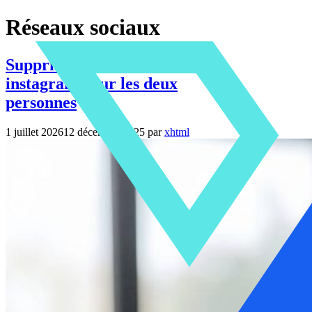
Aller
Réseaux sociaux
au
contenu
Supprimer une conversation
instagram pour les deux
personnes
1 juillet 2026
12 décembre 2025
par
xhtml