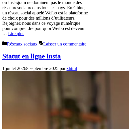
ou Instagram ne dominent pas le monde des
réseaux sociaux dans tous les pays. En Chine,
un réseau social appelé Weibo est la plateforme
de choix pour des millions d’utilisateurs.
Rejoignez-nous dans ce voyage numérique
pour comprendre pourquoi Weibo est devenu
…
Lire plus
Catégories
Réseaux sociaux
Laisser un commentaire
Statut en ligne insta
1 juillet 2026
8 septembre 2025
par
xhtml