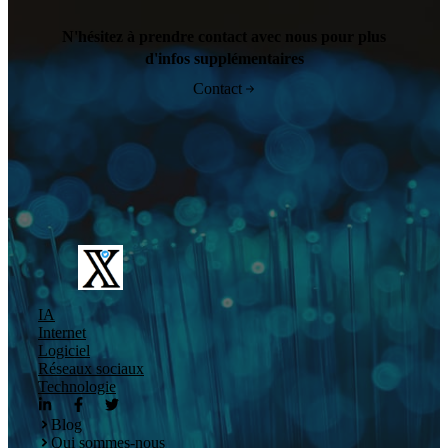
N'hésitez à prendre contact avec nous pour plus
d'infos supplémentaires
Contact
IA
Internet
Logiciel
Réseaux sociaux
Technologie
Blog
Qui sommes-nous