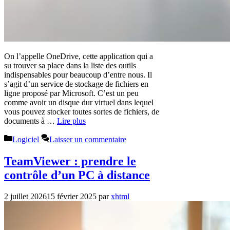
On l’appelle OneDrive, cette application qui a
su trouver sa place dans la liste des outils
indispensables pour beaucoup d’entre nous. Il
s’agit d’un service de stockage de fichiers en
ligne proposé par Microsoft. C’est un peu
comme avoir un disque dur virtuel dans lequel
vous pouvez stocker toutes sortes de fichiers, de
documents à …
Lire plus
Catégories
Logiciel
Laisser un commentaire
TeamViewer : prendre le
contrôle d’un PC à distance
2 juillet 2026
15 février 2025
par
xhtml