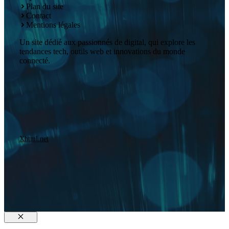
Plan du site
Contact
Mentions légales
Un site dédié aux passionnés de digital, qui explore les
tendances tech, outils web et innovations du monde
connecté.
Xhtml.net
Fermer