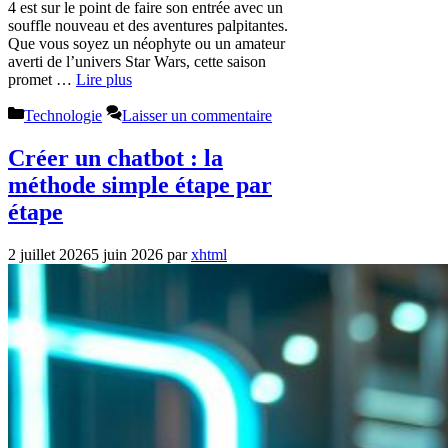
4 est sur le point de faire son entrée avec un
souffle nouveau et des aventures palpitantes.
Que vous soyez un néophyte ou un amateur
averti de l’univers Star Wars, cette saison
promet …
Lire plus
Catégories
Technologie
Laisser un commentaire
Créer un chatbot : la
méthode simple étape par
étape
2 juillet 2026
5 juin 2026
par
xhtml