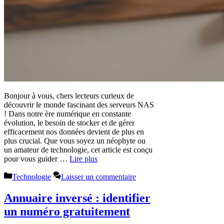
Bonjour à vous, chers lecteurs curieux de
découvrir le monde fascinant des serveurs NAS
! Dans notre ère numérique en constante
évolution, le besoin de stocker et de gérer
efficacement nos données devient de plus en
plus crucial. Que vous soyez un néophyte ou
un amateur de technologie, cet article est conçu
pour vous guider …
Lire plus
Catégories
Technologie
Laisser un commentaire
Annuaire inversé : identifier
un numéro gratuitement