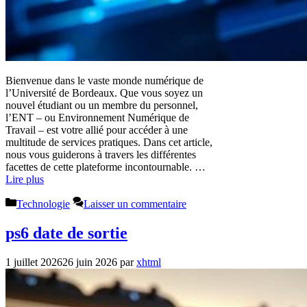
Bienvenue dans le vaste monde numérique de
l’Université de Bordeaux. Que vous soyez un
nouvel étudiant ou un membre du personnel,
l’ENT – ou Environnement Numérique de
Travail – est votre allié pour accéder à une
multitude de services pratiques. Dans cet article,
nous vous guiderons à travers les différentes
facettes de cette plateforme incontournable. …
Lire plus
Catégories
Technologie
Laisser un commentaire
ps6 date de sortie
1 juillet 2026
26 juin 2026
par
xhtml