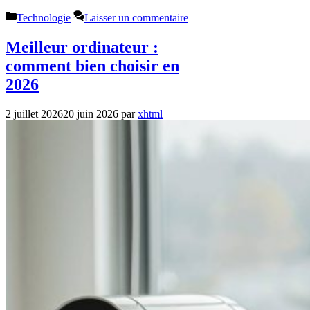
Catégories
Technologie
Laisser un commentaire
Meilleur ordinateur :
comment bien choisir en
2026
2 juillet 2026
20 juin 2026
par
xhtml