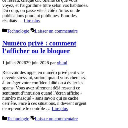
ce réseau, chaque clic oriente ce que vous
voyez, et l’algorithme filtre selon vos habitudes.
Du coup, on passe vite à côté d’infos ou de
publications pourtant publiques. Pour des
résultats …
Lire plus
Catégories
Technologie
Laisser un commentaire
Numéro privé : comment
l’afficher ou le bloquer
1 juillet 2026
29 juin 2026
par
xhtml
Recevoir des appel en numéro privé peut vite
devenir stressant, surtout quand vous cherchez
à protéger votre confidentialité ou à éviter les
spams. Vous avez sûrement déjà ressenti ce
sentiment d’intrusion quand l’écran affiche «
numéro masqué » sans savoir qui se cache
derrière. Face à ces situations, il devient urgent
de reprendre le contrôle …
Lire plus
Catégories
Technologie
Laisser un commentaire