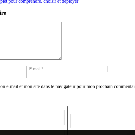
plet pour comprendre, choisir et déployer
ire
E-
Site
mail
web
on e-mail et mon site dans le navigateur pour mon prochain commentai