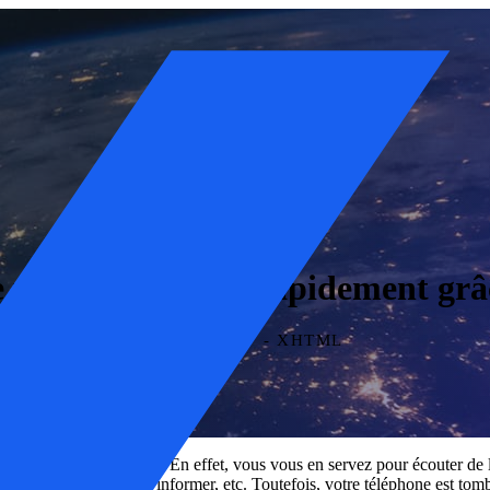
 votre iPhone 13 rapidement grâce
2 JUIN 2026
- XHTML
 Il ne vous quitte jamais. En effet, vous vous en servez pour écouter d
ilms, vous guider, vous informer, etc. Toutefois, votre téléphone est tom