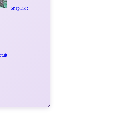
SnapTik :
atuit