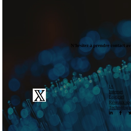
N'hésitez à prendre contact av
IA
Internet
Logiciel
Réseaux so
Technologi