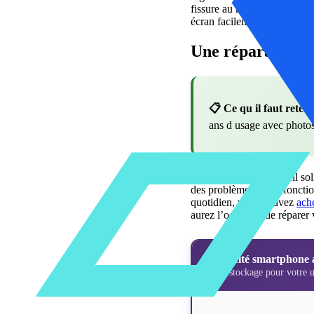
fissure au niveau de l’écran.
écran facilement grâce à un
Une réparation r
📋 Ce qu il faut reteni
ans d usage avec photo
L’iPhone est un appareil sol
des problèmes sur la fonctio
quotidien, vous pouvez
ach
aurez l’occasion de réparer 
Capacité smartphone 
Quel stockage pour votre u