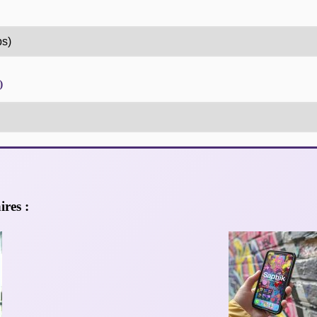
)
ires :