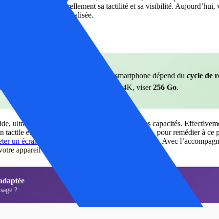
 Cela affecte tout naturellement sa tactilité et sa visibilité. Aujourd’hu
e boutique en ligne spécialisée.
apide
r :
Selon moi, la bonne capacité d un smartphone dépend du
cycle de 
s et apps, 128 Go minimum. Pour vidéo 4K, viser
256 Go
.
ide, ultra-performant, mais cette chute a altéré ses capacités. Effectivem
n tactile et l’image n’est plus nette. Rassurez-vous, pour remédier à ce
eter un écran iPhone 13
en quelques clics seulement. Avec l’accompagne
votre appareil très rapidement.
adaptée
sage ?