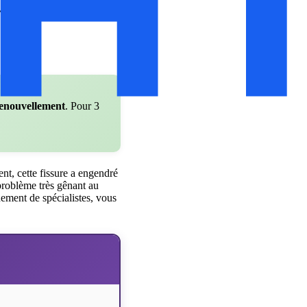
i, vous pouvez acheter un
renouvellement
. Pour 3
ent, cette fissure a engendré
 problème très gênant au
ment de spécialistes, vous