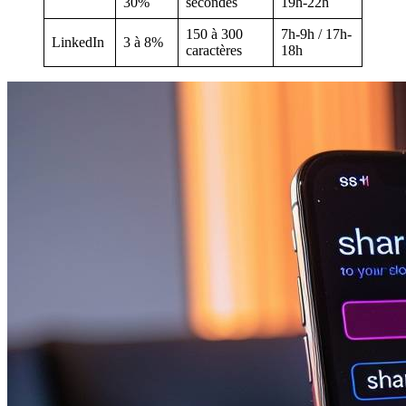
30%
secondes
19h-22h
150 à 300
7h-9h / 17h-
LinkedIn
3 à 8%
caractères
18h