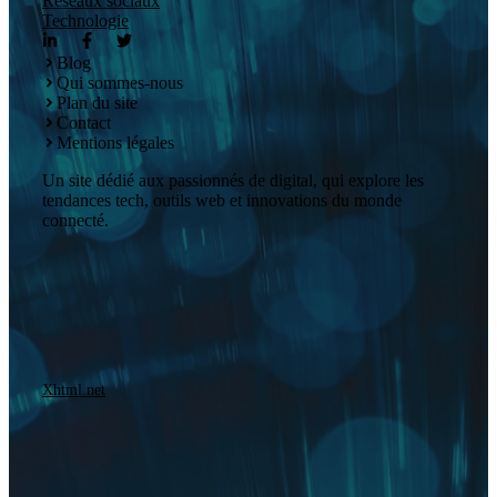
Réseaux sociaux
Technologie
Blog
Qui sommes-nous
Plan du site
Contact
Mentions légales
Un site dédié aux passionnés de digital, qui explore les
tendances tech, outils web et innovations du monde
connecté.
Xhtml.net