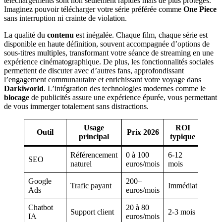
téléchargements sont non seulement rapides mais de plus protégés.
Imaginez pouvoir télécharger votre série préférée comme
One Piece
sans interruption ni crainte de violation.
La qualité du
contenu
est inégalée. Chaque film, chaque série est
disponible en haute définition, souvent accompagnée d’options de
sous-titres multiples, transformant votre séance de streaming en une
expérience cinématographique. De plus, les fonctionnalités sociales
permettent de discuter avec d’autres fans, approfondissant
l’engagement communautaire et enrichissant votre voyage dans
Darkiworld
. L’intégration des technologies modernes comme le
blocage
de publicités assure une expérience épurée, vous permettant
de vous immerger totalement sans distractions.
Usage
ROI
Outil
Prix 2026
principal
typique
Référencement
0 à 100
6-12
SEO
naturel
euros/mois
mois
Google
200+
Trafic payant
Immédiat
Ads
euros/mois
Chatbot
20 à 80
Support client
2-3 mois
IA
euros/mois