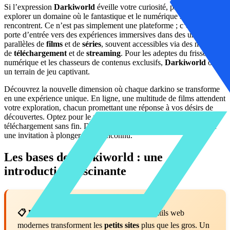
Si l’expression
Darkiworld
éveille votre curiosité, préparez-vous à
explorer un domaine où le fantastique et le numérique se
rencontrent. Ce n’est pas simplement une plateforme ; c’est une
porte d’entrée vers des expériences immersives dans des univers
parallèles de
films
et de
séries
, souvent accessibles via des méthodes
de
téléchargement
et de
streaming
. Pour les adeptes du frisson
numérique et les chasseurs de contenus exclusifs,
Darkiworld
offre
un terrain de jeu captivant.
Découvrez la nouvelle dimension où chaque darkino se transforme
en une expérience unique. En ligne, une multitude de films attendent
votre exploration, chacun promettant une réponse à vos désirs de
découvertes. Optez pour le mode premium et profitez d’un
téléchargement sans fin. Darkiworld n’est pas juste un nom ; c’est
une invitation à plonger dans l’inconnu.
Les bases de Darkiworld : une
introduction fascinante
📋 Les points clés :
Je considère que les outils web
modernes transforment les
petits sites
plus que les gros. Un