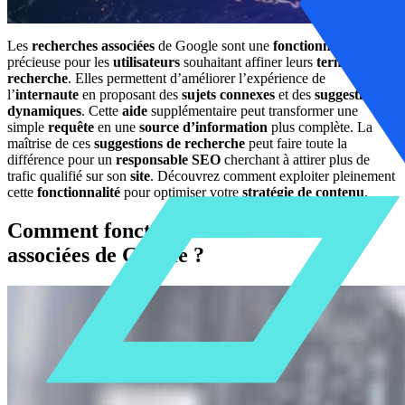
Les
recherches associées
de Google sont une
fonctionnalité
précieuse pour les
utilisateurs
souhaitant affiner leurs
termes de
recherche
. Elles permettent d’améliorer l’expérience de
l’
internaute
en proposant des
sujets connexes
et des
suggestions
dynamiques
. Cette
aide
supplémentaire peut transformer une
simple
requête
en une
source d’information
plus complète. La
maîtrise de ces
suggestions de recherche
peut faire toute la
différence pour un
responsable SEO
cherchant à attirer plus de
trafic qualifié sur son
site
. Découvrez comment exploiter pleinement
cette
fonctionnalité
pour optimiser votre
stratégie de contenu
.
Comment fonctionnent les recherches
associées de Google ?