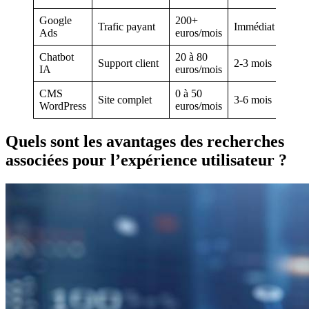
Google
200+
Trafic payant
Immédiat
Ads
euros/mois
Chatbot
20 à 80
Support client
2-3 mois
IA
euros/mois
CMS
0 à 50
Site complet
3-6 mois
WordPress
euros/mois
Quels sont les avantages des recherches
associées pour l’expérience utilisateur ?