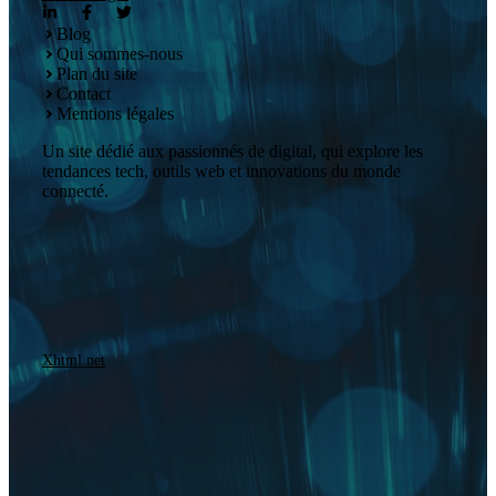
Blog
Qui sommes-nous
Plan du site
Contact
Mentions légales
Un site dédié aux passionnés de digital, qui explore les
tendances tech, outils web et innovations du monde
connecté.
Xhtml.net