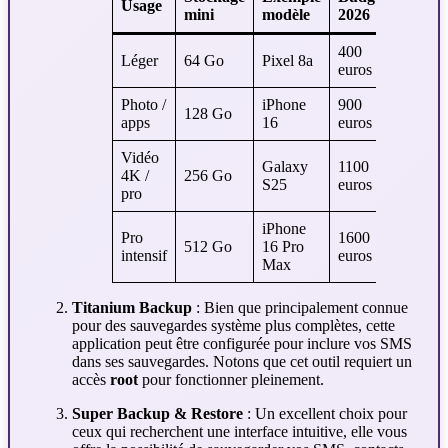
Usage
mini
modèle
2026
400
Léger
64 Go
Pixel 8a
euros
Photo /
iPhone
900
128 Go
apps
16
euros
Vidéo
Galaxy
1100
4K /
256 Go
S25
euros
pro
iPhone
Pro
1600
512 Go
16 Pro
intensif
euros
Max
Titanium Backup
: Bien que principalement connue
pour des sauvegardes système plus complètes, cette
application peut être configurée pour inclure vos SMS
dans ses sauvegardes. Notons que cet outil requiert un
accès
root
pour fonctionner pleinement.
Super Backup & Restore
: Un excellent choix pour
ceux qui recherchent une interface intuitive, elle vous