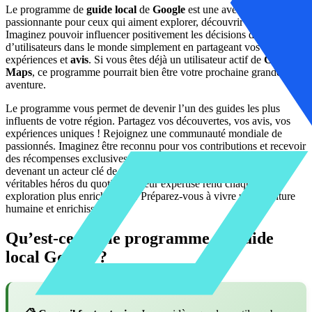
Le programme de
guide local
de
Google
est une aventure
passionnante pour ceux qui aiment explorer, découvrir et partager.
Imaginez pouvoir influencer positivement les décisions de millions
d’utilisateurs dans le monde simplement en partageant vos
expériences et
avis
. Si vous êtes déjà un utilisateur actif de
Google
Maps
, ce programme pourrait bien être votre prochaine grande
aventure.
Le programme vous permet de devenir l’un des guides les plus
influents de votre région. Partagez vos découvertes, vos avis, vos
expériences uniques ! Rejoignez une communauté mondiale de
passionnés. Imaginez être reconnu pour vos contributions et recevoir
des récompenses exclusives. Explorez de nouveaux horizons en
devenant un acteur clé de votre ville. Les guides locaux sont les
véritables héros du quotidien. Leur expertise rend chaque
exploration plus enrichissante. Préparez-vous à vivre une aventure
humaine et enrichissante !
Qu’est-ce que le programme de guide
local Google ?