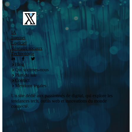
IA
Internet
Logiciel
Réseaux sociaux
Technologie
Blog
Qui sommes-nous
Plan du site
Contact
Mentions légales
Un site dédié aux passionnés de digital, qui explore les
tendances tech, outils web et innovations du monde
connecté.