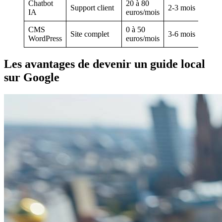
Chatbot
20 à 80
Support client
2-3 mois
IA
euros/mois
CMS
0 à 50
Site complet
3-6 mois
WordPress
euros/mois
Les avantages de devenir un guide local
sur Google