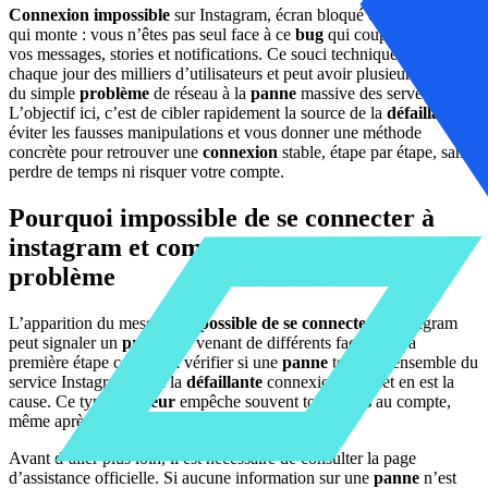
Connexion impossible
sur Instagram, écran bloqué et frustration
qui monte : vous n’êtes pas seul face à ce
bug
qui coupe tout accès à
vos messages, stories et notifications. Ce souci technique touche
chaque jour des milliers d’utilisateurs et peut avoir plusieurs causes,
du simple
problème
de réseau à la
panne
massive des serveurs.
L’objectif ici, c’est de cibler rapidement la source de la
défaillance
,
éviter les fausses manipulations et vous donner une méthode
concrète pour retrouver une
connexion
stable, étape par étape, sans
perdre de temps ni risquer votre compte.
Pourquoi impossible de se connecter à
instagram et comment identifier le
problème
L’apparition du message
impossible de se connecter
à Instagram
peut signaler un
problème
venant de différents facteurs. La
première étape consiste à vérifier si une
panne
touche l’ensemble du
service Instagram ou si la
défaillante
connexion internet en est la
cause. Ce type d’
erreur
empêche souvent tout
accès
au compte,
même après plusieurs tentatives de
connexion
.
Avant d’aller plus loin, il est nécessaire de consulter la page
d’assistance officielle. Si aucune information sur une
panne
n’est