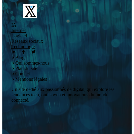
IA
Internet
Logiciel
Réseaux sociaux
Technologie
Blog
Qui sommes-nous
Plan du site
Contact
Mentions légales
Un site dédié aux passionnés de digital, qui explore les
tendances tech, outils web et innovations du monde
connecté.