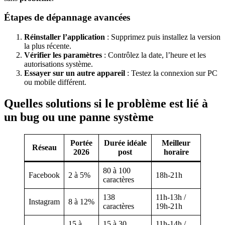
Étapes de dépannage avancées
Réinstaller l’application
: Supprimez puis installez la version
la plus récente.
Vérifier les paramètres
: Contrôlez la date, l’heure et les
autorisations système.
Essayer sur un autre appareil
: Testez la connexion sur PC
ou mobile différent.
Quelles solutions si le problème est lié à
un bug ou une panne système
Portée
Durée idéale
Meilleur
Réseau
2026
post
horaire
80 à 100
Facebook
2 à 5%
18h-21h
caractères
138
11h-13h /
Instagram
8 à 12%
caractères
19h-21h
15 à
15 à 30
11h-14h /